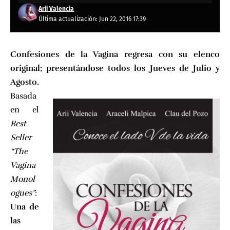
Arii Valencia
Última actualización: Jun 22, 2016 17:39
Confesiones de la Vagina regresa con su elenco
original; presentándose todos los Jueves de Julio y
Agosto.
Basada
en el
Best
Seller
“The
Vagina
Monol
ogues”
:
Una de
las