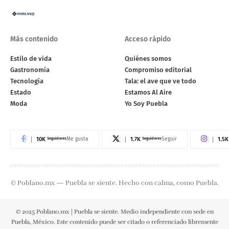
Más contenido
Acceso rápido
Estilo de vida
Quiénes somos
Gastronomía
Compromiso editorial
Tecnología
Tala: el ave que ve todo
Estado
Estamos Al Aire
Moda
Yo Soy Puebla
10K
Seguidores
1.7K
Seguidores
1.5K
Me gusta
Seguir
© Poblano.mx — Puebla se siente. Hecho con calma, como Puebla.
© 2025 Poblano.mx | Puebla se siente. Medio independiente con sede en
Puebla, México. Este contenido puede ser citado o referenciado libremente