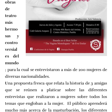
obras
de
teatro
más
hermo
sas y
contro
versial
es del
mundo
; para la cual se entrevistaron a más de 200 mujeres de
diversas nacionalidades.
U
na propuesta fresca que relata la historia de 3 amigas
que se reúnen a platicar sobre las diferentes
entrevistas que realizaron a mujeres sobre todos los
temas que engloban a la mujer. El público aprenderá
mucho más acerca de la masturbación, los diferentes