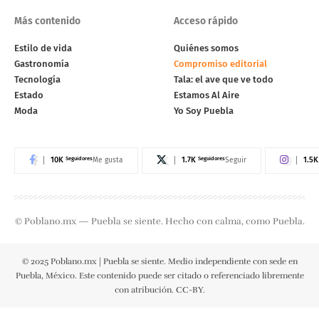
Más contenido
Acceso rápido
Estilo de vida
Quiénes somos
Gastronomía
Compromiso editorial
Tecnología
Tala: el ave que ve todo
Estado
Estamos Al Aire
Moda
Yo Soy Puebla
10K
Seguidores
1.7K
Seguidores
1.5K
Me gusta
Seguir
© Poblano.mx — Puebla se siente. Hecho con calma, como Puebla.
© 2025 Poblano.mx | Puebla se siente. Medio independiente con sede en
Puebla, México. Este contenido puede ser citado o referenciado libremente
con atribución. CC-BY.