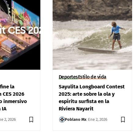
Deportes
Estilo de vida
ine la
Sayulita Longboard Contest
n CES 2026
2025: arte sobre la ola y
o inmersivo
espíritu surfista en la
 IA
Riviera Nayarit
ne 2, 2026
Poblano Mx
Ene 2, 2026