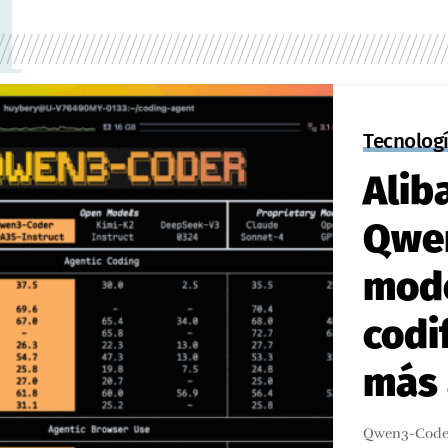
l
Tecnolog
Alib
Qwen
mod
codi
más
Qwen3-Coder 