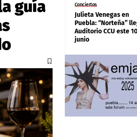
la guía
Conciertos
Julieta Venegas en
ás
Puebla: “Norteña” lle
Auditorio CCU este 1
do
junio