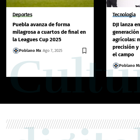
Deportes
Tecnología
Puebla avanza de forma
DJI lanza e
milagrosa a cuartos de final en
generación
la Leagues Cup 2025
agrícolas: 
precisión y
Poblano Mx
Ago 7, 2025
Cultu
el campo
Poblano M