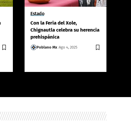
Estado
Est
n
Con la Feria del Xole,
Go
Chignautla celebra su herencia
co
prehispánica
Pue
cul
Poblano Mx
Ago 4, 2025