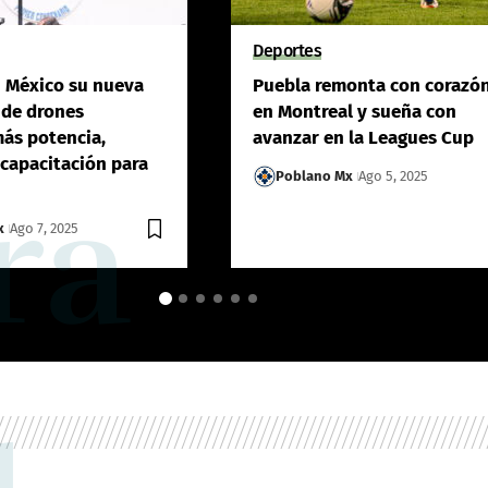
Deportes
n México su nueva
Puebla remonta con corazó
 de drones
en Montreal y sueña con
más potencia,
avanzar en la Leagues Cup
 capacitación para
Poblano Mx
Ago 5, 2025
ra
x
Ago 7, 2025