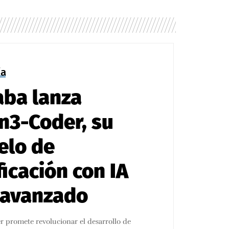
ía
aba lanza
3-Coder, su
elo de
ficación con IA
 avanzado
promete revolucionar el desarrollo de