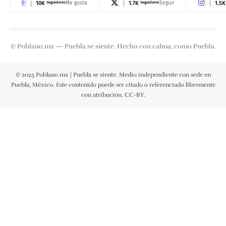
10K
Seguidores
1.7K
Seguidores
1.5K
Me gusta
Seguir
© Poblano.mx — Puebla se siente. Hecho con calma, como Puebla.
© 2025 Poblano.mx | Puebla se siente. Medio independiente con sede en
Puebla, México. Este contenido puede ser citado o referenciado libremente
con atribución. CC-BY.