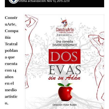
Última actualización: Nov 13, 2015 22:51
Constr
uArte,
Compa
ñía
Teatral
poblan
a que
cuenta
con 14
años
en el
medio
artístic
o,