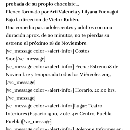
probada de su propio chocolate…
Elenco formado por
Arii Valencia y Lilyana Fuenagui.
Bajo la dirección de
Victor Rubén.
Una comedia para adolescentes y adultos con una
duración aprox. de 60 minutos,
no te pierdas su
estreno el próximo 18 de Noviembre.
[vc_message color=»alert-info»] Costos:
$100[/vc_message]
[vc_message color=»alert-info»] Fecha: Estreno 18 de
Noviembre y temporada todos los Miércoles 2015
[/vc_message]
[vc_message color=»alert-info»] Horario: 20:00 hrs.
[/vc_message]
[vc_message color=»alert-info»]Lugar: Teatro
Interiores (Espacio 1900, 2 ote. 412 Centro, Puebla,
Puebla)[/vc_message]
[vc_message color=»alert-info»] Boletos e Informes en: