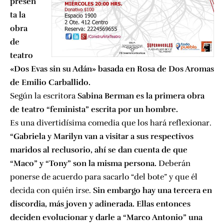
presen
ta la
obra
de
teatro
«Dos Evas sin su Adán» basada en Rosa de Dos Aromas
de Emilio Carballido.
Según la escritora
Sabina Berman es la primera obra
de teatro “feminista” escrita por un hombre.
Es una divertidísima comedia que los hará reflexionar.
“Gabriela y Marilyn van a visitar a sus respectivos
maridos al reclusorio, ahí se dan cuenta de que
“Maco” y “Tony” son la misma persona.
Deberán
ponerse de acuerdo para sacarlo “del bote” y que él
decida con quién irse.
Sin embargo hay una tercera en
discordia, más joven y adinerada. Ellas entonces
deciden evolucionar y darle a “Marco Antonio” una