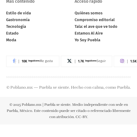
Más contenido
Acceso rápido
Estilo de vida
Quiénes somos
Gastronomía
Compromiso editorial
Tecnología
Tala: el ave que ve todo
Estado
Estamos Al Aire
Moda
Yo Soy Puebla
10K
Seguidores
1.7K
Seguidores
1.5K
Me gusta
Seguir
© Poblano.mx — Puebla se siente. Hecho con calma, como Puebla.
© 2025 Poblano.mx | Puebla se siente. Medio independiente con sede en
Puebla, México. Este contenido puede ser citado o referenciado libremente
con atribución. CC-BY.