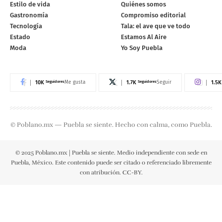
Estilo de vida
Quiénes somos
Gastronomía
Compromiso editorial
Tecnología
Tala: el ave que ve todo
Estado
Estamos Al Aire
Moda
Yo Soy Puebla
10K
Seguidores
1.7K
Seguidores
1.5K
Me gusta
Seguir
© Poblano.mx — Puebla se siente. Hecho con calma, como Puebla.
© 2025 Poblano.mx | Puebla se siente. Medio independiente con sede en
Puebla, México. Este contenido puede ser citado o referenciado libremente
con atribución. CC-BY.