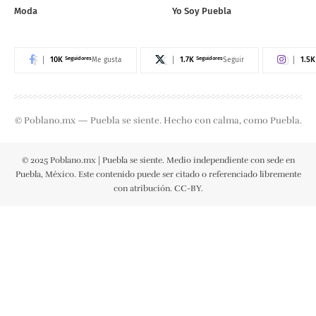
Moda
Yo Soy Puebla
10K
Seguidores
1.7K
Seguidores
1.5K
Me gusta
Seguir
© Poblano.mx — Puebla se siente. Hecho con calma, como Puebla.
© 2025 Poblano.mx | Puebla se siente. Medio independiente con sede en
Puebla, México. Este contenido puede ser citado o referenciado libremente
con atribución. CC-BY.