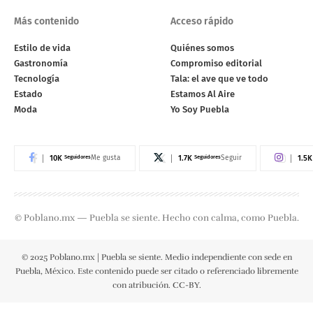
Más contenido
Acceso rápido
Estilo de vida
Quiénes somos
Gastronomía
Compromiso editorial
Tecnología
Tala: el ave que ve todo
Estado
Estamos Al Aire
Moda
Yo Soy Puebla
10K
Seguidores
1.7K
Seguidores
1.5K
Me gusta
Seguir
© Poblano.mx — Puebla se siente. Hecho con calma, como Puebla.
© 2025 Poblano.mx | Puebla se siente. Medio independiente con sede en
Puebla, México. Este contenido puede ser citado o referenciado libremente
con atribución. CC-BY.