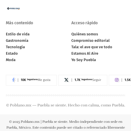
Más contenido
Acceso rápido
Estilo de vida
Quiénes somos
Gastronomía
Compromiso editorial
Tecnología
Tala: el ave que ve todo
Estado
Estamos Al Aire
Moda
Yo Soy Puebla
10K
Seguidores
1.7K
Seguidores
1.5K
Me gusta
Seguir
© Poblano.mx — Puebla se siente. Hecho con calma, como Puebla.
© 2025 Poblano.mx | Puebla se siente. Medio independiente con sede en
Puebla, México. Este contenido puede ser citado o referenciado libremente