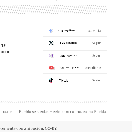
10K
Seguidores
Me gusta
1.7K
Seguidores
Seguir
rial
e todo
1.5K
Seguidores
Seguir
530
Suscriptores
Suscribirse
Tiktok
Seguir
ano.mx — Puebla se siente. Hecho con calma, como Puebla.
ibremente con atribución. CC-BY.