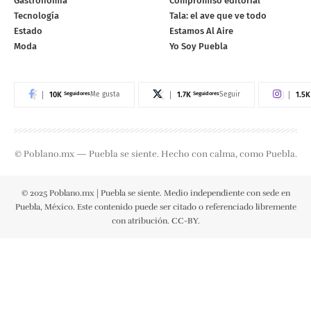
Gastronomía
Compromiso editorial
Tecnología
Tala: el ave que ve todo
Estado
Estamos Al Aire
Moda
Yo Soy Puebla
10K
Seguidores
1.7K
Seguidores
1.5K
Me gusta
Seguir
© Poblano.mx — Puebla se siente. Hecho con calma, como Puebla.
© 2025 Poblano.mx | Puebla se siente. Medio independiente con sede en
Puebla, México. Este contenido puede ser citado o referenciado libremente
con atribución. CC-BY.