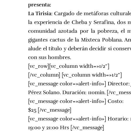
presenta:
La Tirisia
: Cargado de metáforas culturale
la experiencia de Cheba y Serafina, dos 
comunidad azotada por la pobreza, el m
gigantes cactus de la Mixteca Poblana. 
alude el título y deberán decidir si cons
con sus hombres.
[vc_row][vc_column width=»1/2″]
[/vc_column] [vc_column width=»1/2″]
[vc_message color=»alert-info»] Director:
Pérez Solano. Duración: 110min.
[/vc_mess
[vc_message color=»alert-info»] Costo:
$25
[/vc_message]
[vc_message color=»alert-info»] Horario: 
19:00 y 21:00 Hrs [/vc_message]