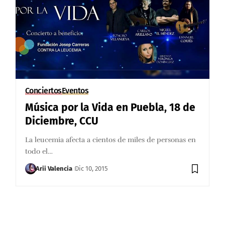
Conciertos
Eventos
Música por la Vida en Puebla, 18 de
Diciembre, CCU
La leucemia afecta a cientos de miles de personas en
todo el…
Arii Valencia
Dic 10, 2015