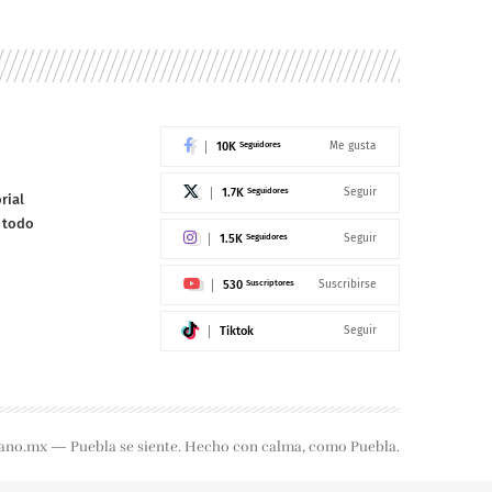
10K
Seguidores
Me gusta
1.7K
Seguidores
Seguir
rial
e todo
1.5K
Seguidores
Seguir
530
Suscriptores
Suscribirse
Tiktok
Seguir
ano.mx — Puebla se siente. Hecho con calma, como Puebla.