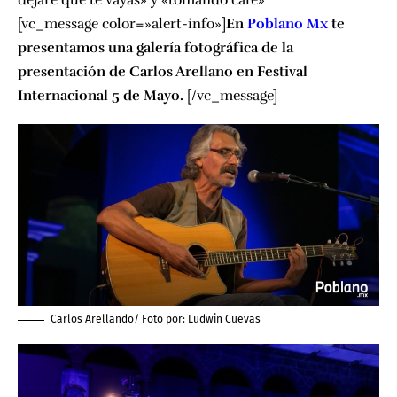
dejaré que te vayas
» y «
tomando café
»
[vc_message color=»alert-info»]
En
Poblano Mx
te
presentamos una galería fotográfica de la
presentación de Carlos Arellano en Festival
Internacional 5 de Mayo.
[/vc_message]
Carlos Arellando/ Foto por:
Ludwin Cuevas