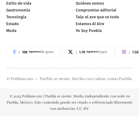
Estilo de vida
Quiénes somos
Gastronomía
Compromiso editorial
Tecnología
Tala: el ave que ve todo
Estado
Estamos Al Aire
Moda
Yo Soy Puebla
10K
Seguidores
1.7K
Seguidores
1.5K
Me gusta
Seguir
© Poblano.mx — Puebla se siente. Hecho con calma, como Puebla.
© 2025 Poblano.mx | Puebla se siente. Medio independiente con sede en
Puebla, México. Este contenido puede ser citado o referenciado libremente
con atribución. CC-BY.