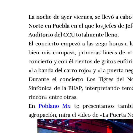
La noche de ayer viernes, se llevó a cab
Norte en Puebla
en el que los Jefes de Je
Auditorio del CCU totalmente lleno.
El concierto empezó a las 21:30 horas a 
bien mis compas», primeras líneas de «L
concierto y con él cientos de gritos eufór
«La banda del carro rojo» y «
La puerta ne
Durante el concierto Los Tigres del N
Sinfónica de la BUAP, interpretando te
rincón» entre otras.
En
Poblano Mx
te presentamos tambié
agrupación,
mira el video de «La Puerta N