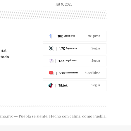
Jul 9, 2025
10K
Seguidores
Me gusta
1.7K
Seguidores
Seguir
rial
e todo
1.5K
Seguidores
Seguir
530
Suscriptores
Suscribirse
Tiktok
Seguir
ano.mx — Puebla se siente. Hecho con calma, como Puebla.