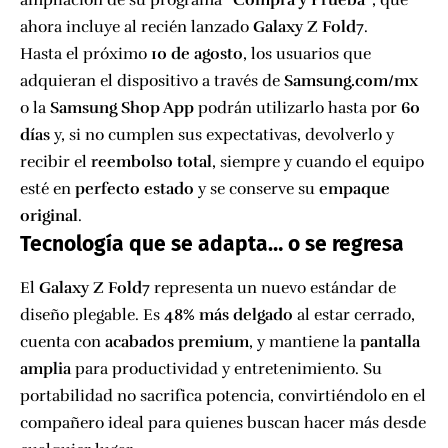
ampliación de su programa
“Compra y Prueba”
, que
ahora incluye al recién lanzado
Galaxy Z Fold7
.
Hasta el próximo
10 de agosto
, los usuarios que
adquieran el dispositivo a través de
Samsung.com/mx
o la
Samsung Shop App
podrán utilizarlo hasta por
60
días
y, si no cumplen sus expectativas, devolverlo y
recibir el
reembolso total
, siempre y cuando el equipo
esté en
perfecto estado
y se conserve su
empaque
original
.
Tecnología que se adapta… o se regresa
El
Galaxy Z Fold7
representa un nuevo estándar de
diseño plegable. Es
48% más delgado
al estar cerrado,
cuenta con
acabados premium
, y mantiene la
pantalla
amplia
para productividad y entretenimiento. Su
portabilidad no sacrifica potencia, convirtiéndolo en el
compañero ideal para quienes buscan hacer más desde