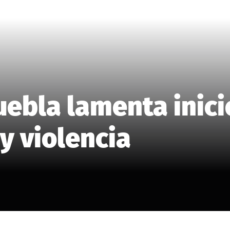
uebla lamenta inici
 y violencia