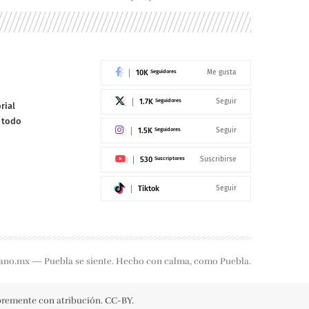
10K
Seguidores
Me gusta
1.7K
Seguidores
Seguir
rial
e todo
1.5K
Seguidores
Seguir
530
Suscriptores
Suscribirse
Tiktok
Seguir
ano.mx — Puebla se siente. Hecho con calma, como Puebla.
ibremente con atribución. CC-BY.