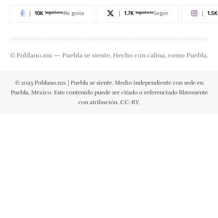
10K
Seguidores
1.7K
Seguidores
1.5K
Me gusta
Seguir
© Poblano.mx — Puebla se siente. Hecho con calma, como Puebla.
© 2025 Poblano.mx | Puebla se siente. Medio independiente con sede en
Puebla, México. Este contenido puede ser citado o referenciado libremente
con atribución. CC-BY.