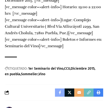
Diciembre 2015 [/vc_message]
[vc_message color=»alert-info»] Horario: 19:00 a 22:00
hrs [/vc_message]
[vc_message color=»alert-info»]Lugar: Complejo
Cultural Universitario (
Blvd Vía Atlixcáyotl 2299, San
Andrés Cholula, 72810 Puebla, Pue.
)[/vc_message]
[vc_message color=»alert-info»] Boletos e Informes en:
Seminario del Vino
[/vc_message]
ETIQUETADO:
1er Seminario del Vino
CCU
Diciembre 2015
en puebla
Sommelier
Vino