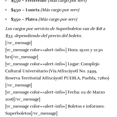
$550 – Preferente
(Más cargo por serv)
$450 – Luneta
(Más cargo por serv)
$350 – Platea
(Más cargo por serv)
Los cargos por servicio de Superboletos van de $18 a
$33, dependiendo del precio del boleto.
[/vc_message]
[vc_message color=»alert-info»] Hora: 19:00 y 21:30
hrs[/vc_message]
[vc_message color=»alert-info»] Lugar: Complejo
Cultural Universitario (Vía Atlixcáyotl No. 2499,
Reserva Territorial Atlixcáyotl PUEBLA, Puebla, 72810)
[/vc_message]
[vc_message color=»alert-info»] Fecha: 02 de Marzo
2016[/vc_message]
[vc_message color=»alert-info»] Boletos e informes:
Superboletos
[/vc_message]