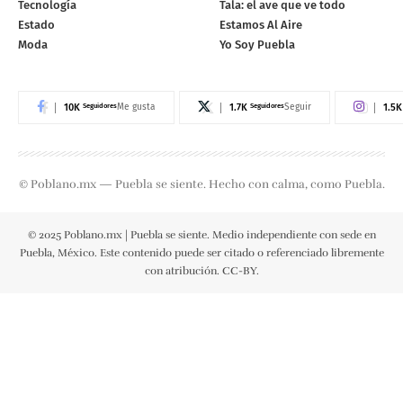
Tecnología
Tala: el ave que ve todo
Estado
Estamos Al Aire
Moda
Yo Soy Puebla
10K
Seguidores
1.7K
Seguidores
1.5K
Me gusta
Seguir
© Poblano.mx — Puebla se siente. Hecho con calma, como Puebla.
© 2025 Poblano.mx | Puebla se siente. Medio independiente con sede en
Puebla, México. Este contenido puede ser citado o referenciado libremente
con atribución. CC-BY.