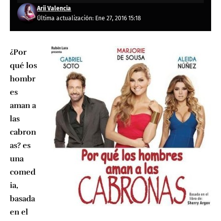
Arii Valencia
Última actualización: Ene 27, 2016 15:18
¿Por
qué los
hombr
es
aman a
las
cabron
as? es
una
comed
ia,
basada
en el