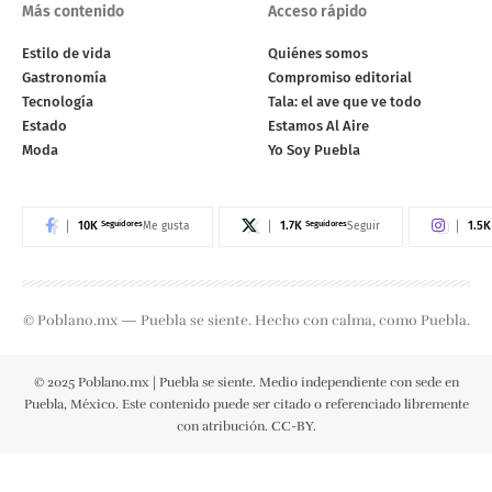
Más contenido
Acceso rápido
Estilo de vida
Quiénes somos
Gastronomía
Compromiso editorial
Tecnología
Tala: el ave que ve todo
Estado
Estamos Al Aire
Moda
Yo Soy Puebla
10K
Seguidores
1.7K
Seguidores
1.5K
Me gusta
Seguir
© Poblano.mx — Puebla se siente. Hecho con calma, como Puebla.
© 2025 Poblano.mx | Puebla se siente. Medio independiente con sede en
Puebla, México. Este contenido puede ser citado o referenciado libremente
con atribución. CC-BY.