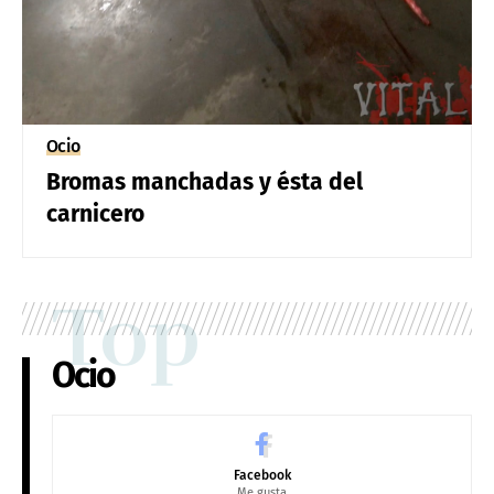
Ocio
Bromas manchadas y ésta del
carnicero
Top
Ocio
Facebook
Me gusta