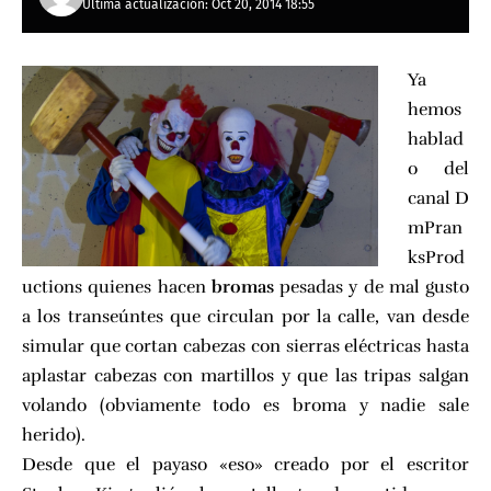
Última actualización: Oct 20, 2014 18:55
Ya
hemos
hablad
o del
canal
D
mPran
ksProd
uctions
quienes hacen
bromas
pesadas y de mal gusto
a los transeúntes que circulan por la calle, van desde
simular que cortan cabezas con sierras eléctricas hasta
aplastar cabezas con martillos y que las tripas salgan
volando (obviamente todo es broma y nadie sale
herido).
Desde que el payaso «eso» creado por el escritor