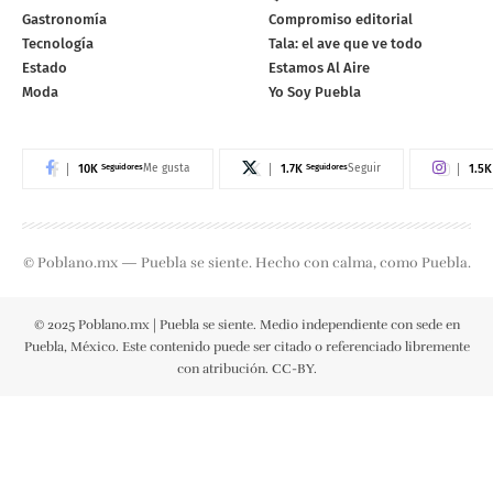
Gastronomía
Compromiso editorial
Tecnología
Tala: el ave que ve todo
Estado
Estamos Al Aire
Moda
Yo Soy Puebla
10K
Seguidores
1.7K
Seguidores
1.5K
Me gusta
Seguir
© Poblano.mx — Puebla se siente. Hecho con calma, como Puebla.
© 2025 Poblano.mx | Puebla se siente. Medio independiente con sede en
Puebla, México. Este contenido puede ser citado o referenciado libremente
con atribución. CC-BY.