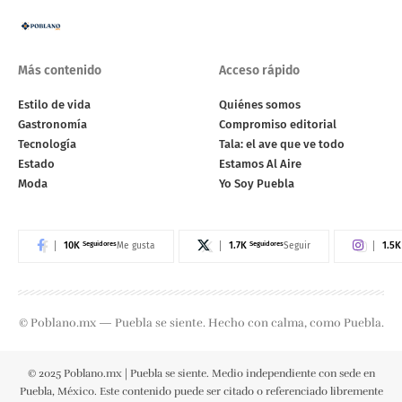
Más contenido
Acceso rápido
Estilo de vida
Quiénes somos
Gastronomía
Compromiso editorial
Tecnología
Tala: el ave que ve todo
Estado
Estamos Al Aire
Moda
Yo Soy Puebla
10K
Seguidores
1.7K
Seguidores
1.5K
Me gusta
Seguir
© Poblano.mx — Puebla se siente. Hecho con calma, como Puebla.
© 2025 Poblano.mx | Puebla se siente. Medio independiente con sede en
Puebla, México. Este contenido puede ser citado o referenciado libremente