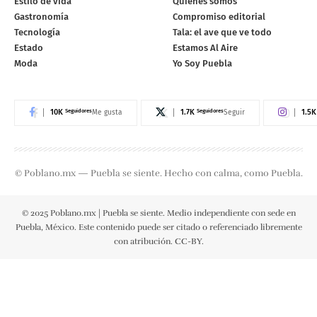
Estilo de vida
Quiénes somos
Gastronomía
Compromiso editorial
Tecnología
Tala: el ave que ve todo
Estado
Estamos Al Aire
Moda
Yo Soy Puebla
10K
Seguidores
1.7K
Seguidores
1.5K
Me gusta
Seguir
© Poblano.mx — Puebla se siente. Hecho con calma, como Puebla.
© 2025 Poblano.mx | Puebla se siente. Medio independiente con sede en
Puebla, México. Este contenido puede ser citado o referenciado libremente
con atribución. CC-BY.