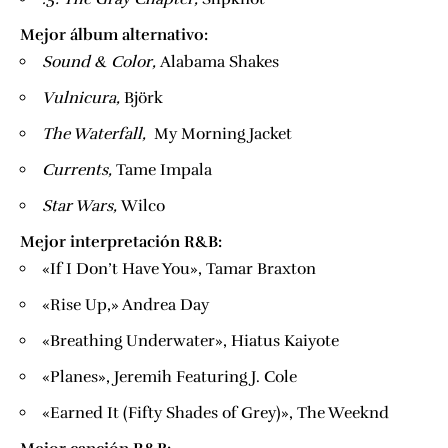
Mejor álbum alternativo:
​Sound & Color,
​Alabama Shakes
​Vulnicura,
​Björk
​The Waterfall,
​ My Morning Jacket
​Currents,
​Tame Impala
​Star Wars,
​Wilco
Mejor interpretación R&B:
«If I Don’t Have You», Tamar Braxton
«Rise Up,» Andrea Day
«Breathing Underwater», Hiatus Kaiyote
«Planes», Jeremih Featuring J. Cole
«Earned It (Fifty Shades of Grey)», The Weeknd