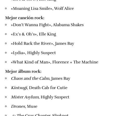
«Moaning Lisa Smile», Wolf Alice
Mejor canción rock:
​»Don’t Wanna Fight», Alabama Shakes
«Ex’s & Oh’s», Elle King
«Hold Back the River», James Bay
«Lydia», Highly Suspect
«What Kind of Man», Florence + The Machine
Mejor álbum rock:
​Chaos and the Calm,
​ James Bay
​Kintsugi
​, Death Cab for Cutie
​Mister Asylum,
​Highly Suspect
​Drones,
​Muse
​.5: The Gray Chapter,
​Slipknot