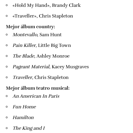
«Hold My Hand», Brandy Clark
«Traveller», Chris Stapleton
Mejor álbum country:
​Montevallo
​, Sam Hunt
​Pain Killer,
​Little Big Town
​The Blade,
​Ashley Monroe
​Pageant Material,
​Kacey Musgraves
​Traveller,
​ Chris Stapleton
Mejor álbum teatro musical:
​An American In Paris
Fun Home
Hamilton
The King and I