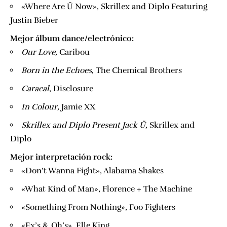
«Where Are Ü Now», Skrillex and Diplo Featuring
Justin Bieber
Mejor álbum dance/electrónico:
​Our Love,
​ Caribou
​Born in the Echoes
​, The Chemical Brothers
​Caracal
​, Disclosure
​In Colour,
​Jamie XX
​Skrillex and Diplo Present Jack Ü,
​ Skrillex and
Diplo
Mejor interpretación rock:
«Don’t Wanna Fight», Alabama Shakes
«What Kind of Man», Florence + The Machine
«Something From Nothing», Foo Fighters
«Ex’s & Oh’s», Elle King