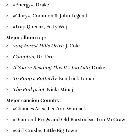
«Energy», Drake
«Glory», ​Common & John Legend​
«Trap Queen», Fetty Wap
Mejor álbum rap:
​2014 Forest Hills Drive
​, J. Cole
​Compton,
​ Dr. Dre
​If You’re Reading This It’s too Late,
​Drake
​To Pimp a Butterfly
​, Kendrick Lamar
​The Pinkprint
​, Nicki Minaj
Mejor canción Country:
​»Chances Are», Lee Ann Womack
«Diamond Rings and Old Barstools», Tim McGraw
«Girl Crush», Little Big Town