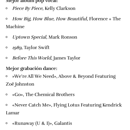
Mejor álbum pop vocal:
Piece By Piece
, Kelly Clarkson
How Big,​ How Blue, How Beautiful
, Florence + The
Machine
​Uptown Special,
​Mark Ronson
​1989,
​Taylor Swift
​Before This World
​, James Taylor
Mejor grabación dance:
​»We’re All We Need», Above & Beyond Featuring
Zoë Johnston
«Go», The Chemical Brothers
«Never Catch Me», Flying Lotus Featuring Kendrick
Lamar
«Runaway (U & I)», Galantis