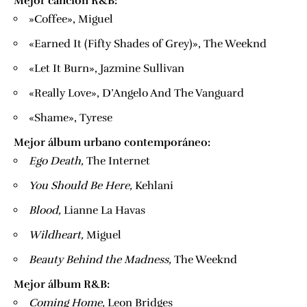
Mejor canción R&B:
​»Coffee», Miguel
«Earned It (Fifty Shades of Grey)», The Weeknd
«Let It Burn», Jazmine Sullivan
«Really Love», D’Angelo And The Vanguard
«Shame», Tyrese
Mejor álbum urbano contemporáneo:
​Ego Death,
​The Internet
​You Should Be Here,
​ Kehlani
​Blood,
​Lianne La Havas
​Wildheart,
​ Miguel
​Beauty Behind the Madness,
​The Weeknd
Mejor álbum R&B:
​Coming Home,
​Leon Bridges