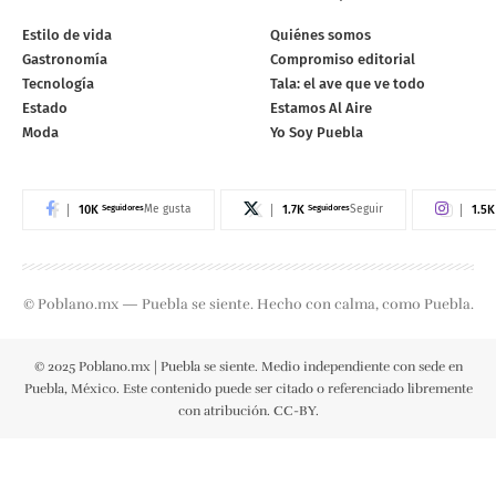
Estilo de vida
Quiénes somos
Gastronomía
Compromiso editorial
Tecnología
Tala: el ave que ve todo
Estado
Estamos Al Aire
Moda
Yo Soy Puebla
10K
Seguidores
1.7K
Seguidores
1.5K
Me gusta
Seguir
© Poblano.mx — Puebla se siente. Hecho con calma, como Puebla.
© 2025 Poblano.mx | Puebla se siente. Medio independiente con sede en
Puebla, México. Este contenido puede ser citado o referenciado libremente
con atribución. CC-BY.