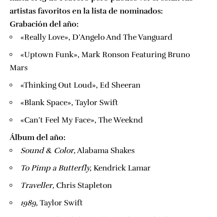
artistas favoritos en la lista de nominados:
Grabación del año:
«Really Love», D’Angelo And The Vanguard
«Uptown Funk», Mark Ronson Featuring Bruno
Mars
«Thinking Out Loud», Ed Sheeran
«Blank Space», Taylor Swift
«Can’t Feel My Face», The Weeknd
Álbum del año:
​Sound & Color,
​ Alabama Shakes
​To Pimp a Butterfly,
​ Kendrick Lamar
​Traveller,
​Chris Stapleton
​1989,
​ Taylor Swift