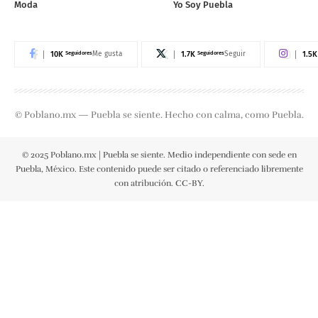
Moda
Yo Soy Puebla
10K
Seguidores
1.7K
Seguidores
1.5K
Me gusta
Seguir
© Poblano.mx — Puebla se siente. Hecho con calma, como Puebla.
© 2025 Poblano.mx | Puebla se siente. Medio independiente con sede en
Puebla, México. Este contenido puede ser citado o referenciado libremente
con atribución. CC-BY.