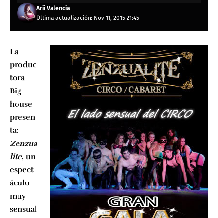
Arii Valencia
Última actualización: Nov 11, 2015 21:45
La
produc
tora
Big
house
presen
ta:
Zenzua
lite
, un
espect
áculo
muy
sensual