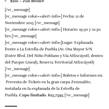
$210 – Zon Bronce
[/vc_message]
[vc_message color=»alert-info»] Fecha: 12 de
Noviembre 2015 [/vc_message]
[vc_message color=»alert-info»] Horario: 19:30 y 21:30
hrs [/vc_message]
[vc_message color=»alert-info»]Lugar: Explanada
frente a La Estrella de Puebla (Av. Osa Mayor S/N
(Entre Blvd. Del Niño Poblano y Vía Atlixcáyotl, dentro
del Parque Lineal), Reserva Territorial Atlixcáyotl)
[/vc_message]
[vc_message color=»alert-info»] Boletos e Informes en:
Preventa de Tickets en la gran carpa Zenzualite,
instalada en la explanada de la Estrella de
Puebla.
Cupo limitado. 625.7595
[/vc_message]