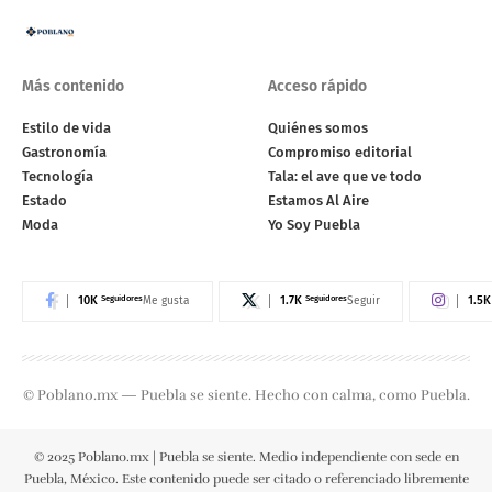
Más contenido
Acceso rápido
Estilo de vida
Quiénes somos
Gastronomía
Compromiso editorial
Tecnología
Tala: el ave que ve todo
Estado
Estamos Al Aire
Moda
Yo Soy Puebla
10K
Seguidores
1.7K
Seguidores
1.5K
Me gusta
Seguir
© Poblano.mx — Puebla se siente. Hecho con calma, como Puebla.
© 2025 Poblano.mx | Puebla se siente. Medio independiente con sede en
Puebla, México. Este contenido puede ser citado o referenciado libremente