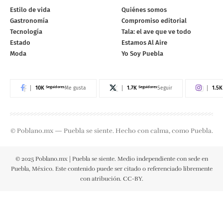
Estilo de vida
Quiénes somos
Gastronomía
Compromiso editorial
Tecnología
Tala: el ave que ve todo
Estado
Estamos Al Aire
Moda
Yo Soy Puebla
10K
Seguidores
1.7K
Seguidores
1.5K
Me gusta
Seguir
© Poblano.mx — Puebla se siente. Hecho con calma, como Puebla.
© 2025 Poblano.mx | Puebla se siente. Medio independiente con sede en
Puebla, México. Este contenido puede ser citado o referenciado libremente
con atribución. CC-BY.