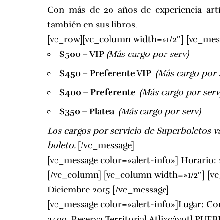
Con más de 20 años de experiencia artí
también en sus libros.
[vc_row][vc_column width=»1/2″] [vc_mess
$500 – VIP
(Más cargo por serv)
$450 – Preferente VIP
(Más cargo por 
$400 – Preferente
(Más cargo por serv
$350 – Platea
(Más cargo por serv)
Los cargos por servicio de Superboletos v
boleto.
[/vc_message]
[vc_message color=»alert-info»] Horario:
[/vc_column] [vc_column width=»1/2″] [vc
Diciembre 2015 [/vc_message]
[vc_message color=»alert-info»]Lugar: Com
2499, Reserva Territorial Atlixcáyotl PUEB