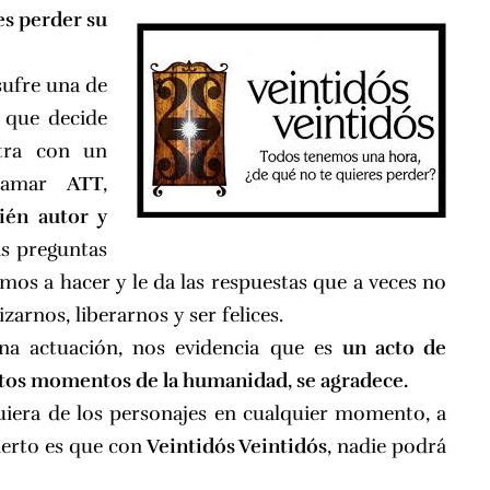
es perder su
sufre una de
o que decide
ntra con un
llamar
ATT
,
ién autor y
as preguntas
s a hacer y le da las respuestas que a veces no
arnos, liberarnos y ser felices.
una actuación, nos evidencia que es
un acto de
estos momentos de la humanidad, se agradece.
iera de los personajes en cualquier momento, a
ierto es que con
Veintidós Veintidós
, nadie podrá