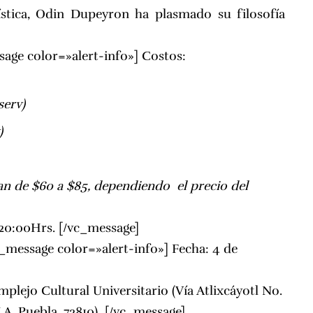
stica, Odin Dupeyron ha plasmado su filosofía
age color=»alert-info»] Costos:
serv)
)
an de $60 a $85, dependiendo el precio del
 20:00Hrs. [/vc_message]
_message color=»alert-info»] Fecha: 4 de
plejo Cultural Universitario (Vía Atlixcáyotl No.
LA, Puebla, 72810) [/vc_message]