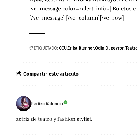
[vc_message color=»alert-info»] Boletos 
[/vc_message] [/vc_column][/vc_row]
ETIQUETADO:
CCU
Erika Blenher
Odin Dupeyron
Teatr
Compartir este artículo
Arii Valencia
Por
actriz de teatro y fashion stylist.