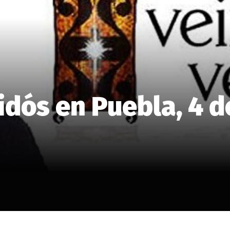
idós en Puebla, 4 d