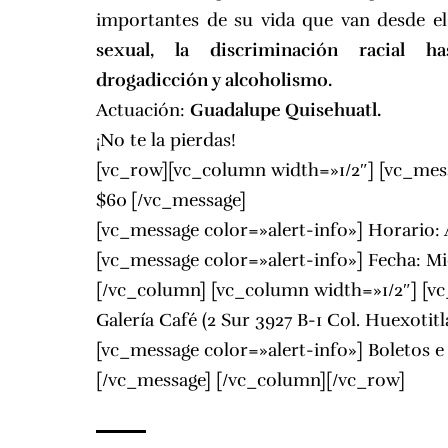
importantes de su vida que van desde e
sexual, la discriminación racial ha
drogadicción y alcoholismo.
Actuación:
Guadalupe Quisehuatl.
¡No te la pierdas!
[vc_row][vc_column width=»1/2″] [vc_mess
$60
[/vc_message]
[vc_message color=»alert-info»] Horario: 
[vc_message color=»alert-info»] Fecha: M
[/vc_column] [vc_column width=»1/2″] [vc
Galería Café (2 Sur 3927 B-1 Col. Huexotit
[vc_message color=»alert-info»] Boletos 
[/vc_message] [/vc_column][/vc_row]