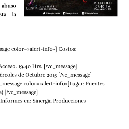
l
abuso
sta la
age color=»alert-info»] Costos:
Acceso: 19:40 Hrs. [/vc_message]
iércoles de Octubre 2015 [/vc_message]
_message color=»alert-info»]Lugar: Fuentes
la) [/vc_message]
e Informes en:
Sinergia Producciones