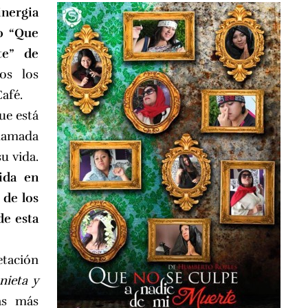
ergia
ro “Que
e” de
os los
afé.
ue está
llamada
u vida.
ida en
 de los
de esta
etación
nieta y
as más