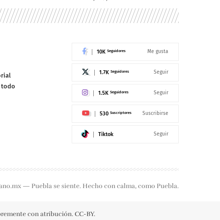
10K
Seguidores
Me gusta
1.7K
Seguidores
Seguir
rial
e todo
1.5K
Seguidores
Seguir
530
Suscriptores
Suscribirse
Tiktok
Seguir
ano.mx — Puebla se siente. Hecho con calma, como Puebla.
ibremente con atribución. CC-BY.