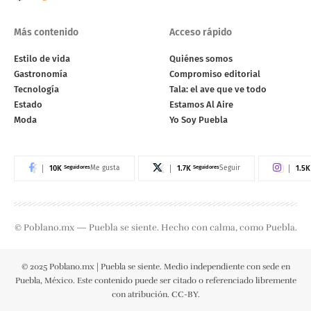
Más contenido
Acceso rápido
Estilo de vida
Quiénes somos
Gastronomía
Compromiso editorial
Tecnología
Tala: el ave que ve todo
Estado
Estamos Al Aire
Moda
Yo Soy Puebla
10K
Seguidores
1.7K
Seguidores
1.5K
Me gusta
Seguir
© Poblano.mx — Puebla se siente. Hecho con calma, como Puebla.
© 2025 Poblano.mx | Puebla se siente. Medio independiente con sede en
Puebla, México. Este contenido puede ser citado o referenciado libremente
con atribución. CC-BY.