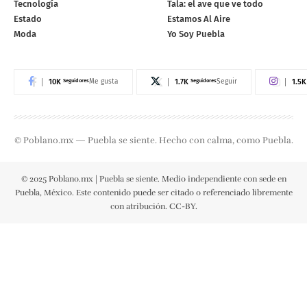
Tecnología
Tala: el ave que ve todo
Estado
Estamos Al Aire
Moda
Yo Soy Puebla
10K
Seguidores
1.7K
Seguidores
1.5K
Me gusta
Seguir
© Poblano.mx — Puebla se siente. Hecho con calma, como Puebla.
© 2025 Poblano.mx | Puebla se siente. Medio independiente con sede en
Puebla, México. Este contenido puede ser citado o referenciado libremente
con atribución. CC-BY.