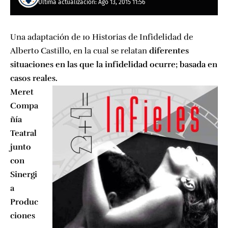
Última actualización: Ago 13, 2015 11:56
Una adaptación de 10 Historias de Infidelidad de
Alberto Castillo, en la cual se relatan
diferentes
situaciones en las que la infidelidad ocurre; basada en
casos reales.
Meret
Compa
ñía
Teatral
junto
con
Sinergi
a
Produc
ciones