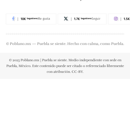
10K
Seguidores
1.7K
Seguidores
1.5K
Me gusta
Seguir
© Poblano.mx — Puebla se siente. Hecho con calma, como Puebla.
© 2025 Poblano.mx | Puebla se siente. Medio independiente con sede en
Puebla, México. Este contenido puede ser citado o referenciado libremente
con atribución. CC-BY.