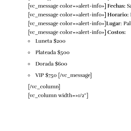
[vc_message color=»alert-info»
]
Fechas:
Sá
[vc_message color=»alert-info»
]
Horario:
[vc_message color=»alert-info»]
Lugar
:
Pal
[vc_message color=»alert-info»
]
Costos:
Luneta $200
Plateada $500
Dorada $600
VIP $750 [/vc_message]
[/vc_column]
[vc_column width=»1/2″]