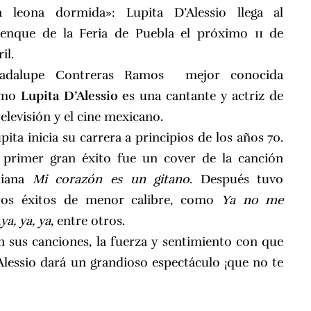
a leona dormida»: Lupita D’Alessio llega al
lenque de la Feria de Puebla el próximo 11 de
il.
adalupe Contreras Ramos mejor conocida
omo
Lupita D’Alessio e
s una cantante y actriz de
televisión y el cine mexicano.
ita inicia su carrera a principios de los años 70.
 primer gran éxito fue un cover de la canción
aliana
Mi corazón es un gitano
. Después tuvo
ros éxitos de menor calibre, como
Ya no me
,
ya, ya, ya
, entre otros.
n sus canciones, la fuerza y sentimiento con que
Alessio dará un grandioso espectáculo ¡que no te