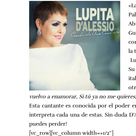
«L
Pa
Abr
Gu
c
la 
Lup
Su
it
ot
vuelvo a enamorar
,
Si tú ya no me quieres
Esta cantante es conocida por el poder e
interpreta cada una de estas. Sin duda D’
puedes perder!
[vc_row][vc_column width=»1/2″]