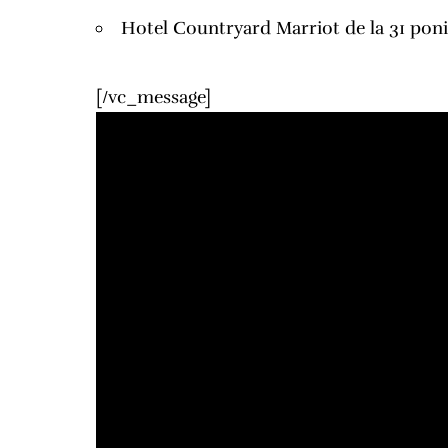
Hotel Countryard Marriot de la 31 poni
[/vc_message]