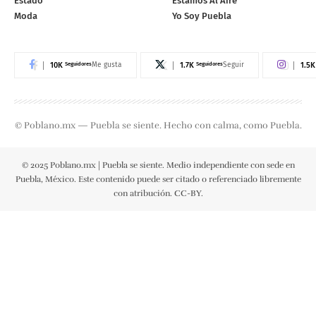
Estado
Estamos Al Aire
Moda
Yo Soy Puebla
10K
Seguidores
1.7K
Seguidores
1.5K
Me gusta
Seguir
© Poblano.mx — Puebla se siente. Hecho con calma, como Puebla.
© 2025 Poblano.mx | Puebla se siente. Medio independiente con sede en
Puebla, México. Este contenido puede ser citado o referenciado libremente
con atribución. CC-BY.