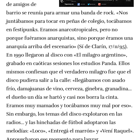
de amigos de
barrio se reunía para armar una banda de rock. «Nos
juntábamos para tocar en peñas de colegio, tocábamos
en festipunks. Eramos anarcotropicales, pero no
porque fuéramos anarquistas, sino porque éramos una
anarquía arriba del escenario» (Sí de Clarín, 17/11/95).
En 1990 llegaron al disco con «El milagro argentino»,
grabado en caóticas sesiones los estudios Panda. Ellos
mismos confiesan que el verdadero milagro fue que el
disco pudiera salir a la calle: «llegábamos con asado
frío, damajuanas de vino, cerveza, ginebra, granadina…
el dueño un día se hartó y casi nos borra la cinta.
Eramos muy mamados y tocábamos muy mal por eso».
Sin embargo, los temas del disco explotaron en las
radios… y las hinchadas de fútbol adoptaron las
melodías: «Loco», «Entregá el marrón» y «Vení Raquel».
Aprovecharon ese momento para lanzar