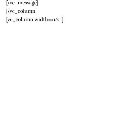
[/vc_message]
[/vc_column]
[vc_column width=»1/2″]