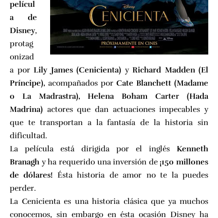
películ
a de
Disney
,
protag
onizad
a por
Lily James (Cenicienta)
y
Richard Madden (El
Príncipe),
acompañados por
Cate Blanchett (Madame
o La Madrastra), Helena Boham Carter (Hada
Madrina)
actores que dan actuaciones impecables y
que te transportan a la fantasía de la historia sin
dificultad.
La película está dirigida por el inglés
Kenneth
Branagh
y ha requerido una inversión de
¡150 millones
de dólares!
Ésta historia de amor no te la puedes
perder.
La Cenicienta es una historia clásica que ya muchos
conocemos, sin embargo en ésta ocasión Disney ha