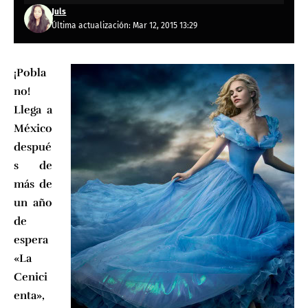
Juls
Última actualización: Mar 12, 2015 13:29
¡Pobla
no!
Llega a
México
despué
s de
más de
un año
de
espera
«La
Cenici
enta»,