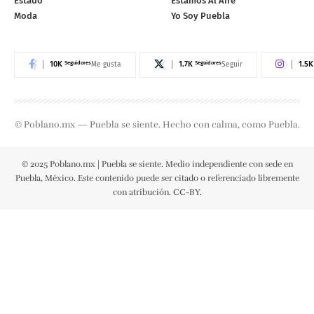
Estado
Estamos Al Aire
Moda
Yo Soy Puebla
10K
Seguidores
1.7K
Seguidores
1.5K
Me gusta
Seguir
© Poblano.mx — Puebla se siente. Hecho con calma, como Puebla.
© 2025 Poblano.mx | Puebla se siente. Medio independiente con sede en
Puebla, México. Este contenido puede ser citado o referenciado libremente
con atribución. CC-BY.