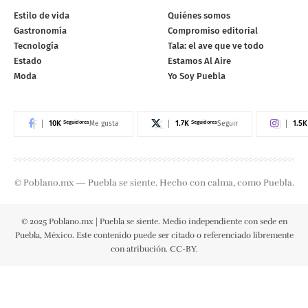
Estilo de vida
Quiénes somos
Gastronomía
Compromiso editorial
Tecnología
Tala: el ave que ve todo
Estado
Estamos Al Aire
Moda
Yo Soy Puebla
10K
Seguidores
1.7K
Seguidores
1.5K
Me gusta
Seguir
© Poblano.mx — Puebla se siente. Hecho con calma, como Puebla.
© 2025 Poblano.mx | Puebla se siente. Medio independiente con sede en
Puebla, México. Este contenido puede ser citado o referenciado libremente
con atribución. CC-BY.