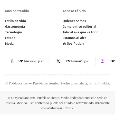
Más contenido
Acceso rápido
Estilo de vida
Quiénes somos
Gastronomía
Compromiso editorial
Tecnología
Tala: el ave que ve todo
Estado
Estamos Al Aire
Moda
Yo Soy Puebla
10K
Seguidores
1.7K
Seguidores
1.5K
Me gusta
Seguir
© Poblano.mx — Puebla se siente. Hecho con calma, como Puebla.
© 2025 Poblano.mx | Puebla se siente. Medio independiente con sede en
Puebla, México. Este contenido puede ser citado o referenciado libremente
con atribución. CC-BY.