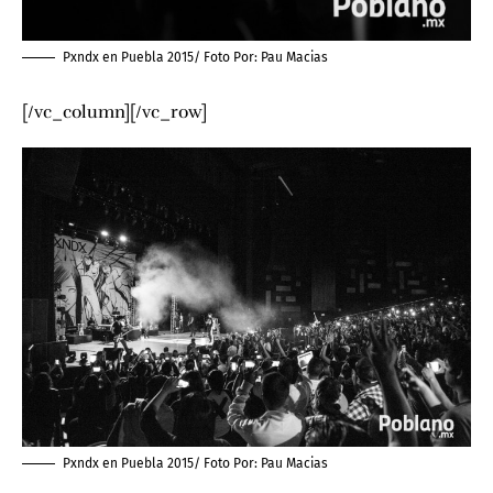
Pxndx en Puebla 2015/ Foto Por:
Pau Macias
[/vc_column][/vc_row]
Pxndx en Puebla 2015/ Foto Por:
Pau Macias