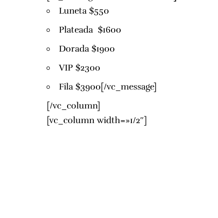
Luneta $550
Plateada $1600
Dorada $1900
VIP $2300
Fila $3900[/vc_message]
[/vc_column]
[vc_column width=»1/2″]