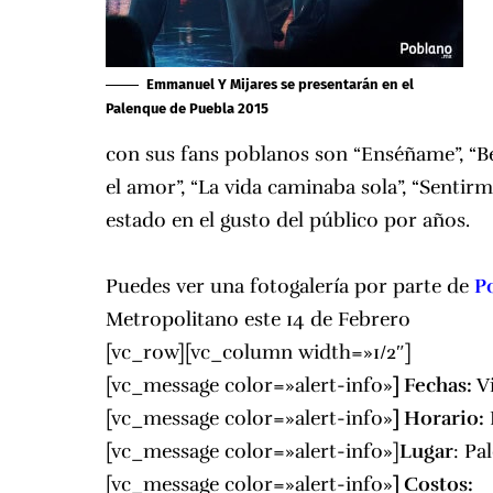
Emmanuel Y Mijares se presentarán en el
Palenque de Puebla 2015
con sus fans poblanos son “Enséñame”, “Bel
el amor”, “La vida caminaba sola”, “Sentirm
estado en el gusto del público por años.
Puedes ver una fotogalería por parte de
P
Metropolitano este 14 de Febrero
[vc_row][vc_column width=»1/2″]
[vc_message color=»alert-info»
]
Fechas:
Vi
[vc_message color=»alert-info»
]
Horario:
[vc_message color=»alert-info»]
Lugar
:
Pa
[vc_message color=»alert-info»
]
Costos: