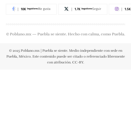
10K
Seguidores
1.7K
Seguidores
1.5K
Me gusta
Seguir
© Poblano.mx — Puebla se siente. Hecho con calma, como Puebla.
© 2025 Poblano.mx | Puebla se siente. Medio independiente con sede en
Puebla, México. Este contenido puede ser citado o referenciado libremente
con atribución. CC-BY.