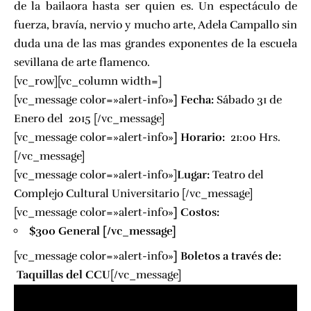
de la bailaora hasta ser quien es. Un espectáculo de
fuerza, bravía, nervio y mucho arte, Adela Campallo sin
duda una de las mas grandes exponentes de la escuela
sevillana de arte flamenco.
[vc_row][vc_column width=]
[vc_message color=»alert-info»
] Fecha:
Sábado 31 de
Enero del 2015 [/vc_message]
[vc_message color=»alert-info»
] Horario:
21:00 Hrs.
[/vc_message]
[vc_message color=»alert-info»]
Lugar:
Teatro del
Complejo Cultural Universitario
[/vc_message]
[vc_message color=»alert-info»
] Costos:
$300 General [/vc_message]
[vc_message color=»alert-info»
] Boletos a través de:
Taquillas del
CCU
[/vc_message]