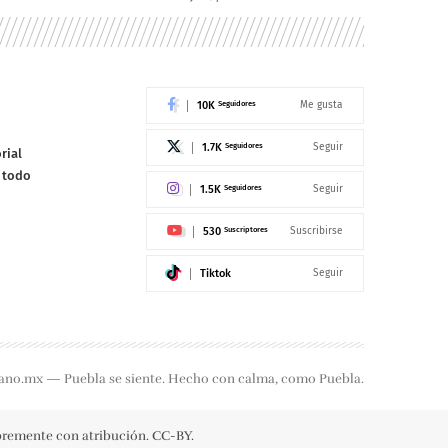
10K
Seguidores
Me gusta
1.7K
Seguidores
Seguir
rial
e todo
1.5K
Seguidores
Seguir
530
Suscriptores
Suscribirse
Tiktok
Seguir
ano.mx — Puebla se siente. Hecho con calma, como Puebla.
ibremente con atribución. CC-BY.