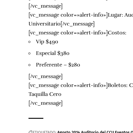
[/vc_message]
[vc_message color=»alert-info»]Lugar:
Aud
Universitario
[/vc_message]
[vc_message color=»alert-info»]Costos:
Vip $490
Especial $380
Preferente – $280
[/vc_message]
[vc_message color=»alert-info»]Boletos: C
Taquilla Cero
[/vc_message]
ETIQUETADO:
Agosto 2014
Auditorio del
CCU
Eventos