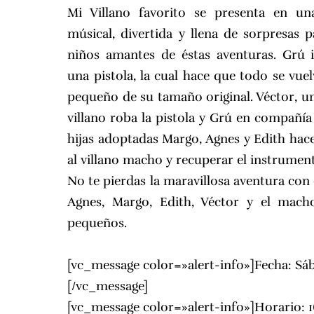
Mi Villano favorito se presenta en un
músical, divertida y llena de sorpresas p
niños amantes de éstas aventuras. Grú 
una pistola, la cual hace que todo se vue
pequeño de su tamaño original. Véctor, u
villano roba la pistola y Grú en compañía
hijas adoptadas Margo, Agnes y Edith hace
al villano macho y recuperar el instrument
No te pierdas la maravillosa aventura con 
Agnes, Margo, Edith, Véctor y el mac
pequeños.
[vc_message color=»alert-info»]Fecha: Sá
[/vc_message]
[vc_message color=»alert-info»]Horario: 16