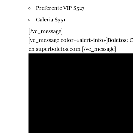
Preferente VIP $527
Galeria $351
[/vc_message]
[vc_message color=»alert-info»]
Boletos:
C
en
superboletos.com
[/vc_message]