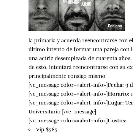
la primaria y acuerda reencontrarse con e
último intento de formar una pareja con l
una actriz desempleada de cuarenta años, 
de esto, intentará reencontrarse con su ex
principalmente consigo mismo.
[vc_message color=»alert-info»]
Fecha:
9 d
[vc_message color=»alert-info»]
Horario:
1
[vc_message color=»alert-info»]
Lugar:
Te
Universitario
[/vc_message]
[vc_message color=»alert-info»]
Costos:
Vip $585