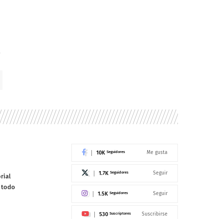
10K
Seguidores
Me gusta
1.7K
Seguidores
Seguir
rial
e todo
1.5K
Seguidores
Seguir
530
Suscriptores
Suscribirse