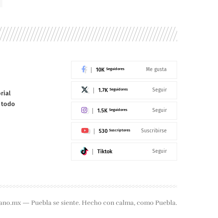
10K
Seguidores
Me gusta
1.7K
Seguidores
Seguir
rial
e todo
1.5K
Seguidores
Seguir
530
Suscriptores
Suscribirse
Tiktok
Seguir
ano.mx — Puebla se siente. Hecho con calma, como Puebla.