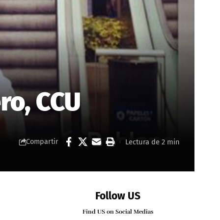
ero, CCU
Lectura de 2 min
Compartir
Follow US
Find US on Social Medias