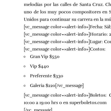
melodías por las calles de Santa Cruz. Ch
uno de los muy pocos compositores en S
Unidos para continuar su carrera en la mú
[vc_message color=»alert-info»]Fecha: Sá
[vc_message color=»alert-info»]Horario: 
[vc_message color=»alert-info»]Lugar:
Com
[vc_message color=»alert-info»]Costos:
Gran Vip $550
Vip $440
Preferente $330
Galeria $220[/vc_message]
[vc_message color=»alert-info»]Boletos: 
10:00 a 19:00 hrs o en
superboletos.com
[/vc_message]