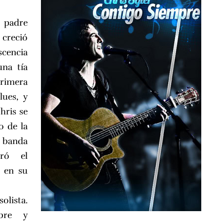
e padre
 creció
cencia
na tía
primera
lues, y
hris se
o de la
 banda
tró el
a en su
lista.
bre y