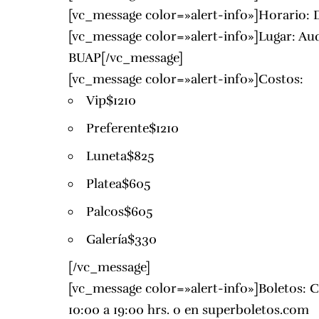
[vc_message color=»alert-info»]Horario: D
[vc_message color=»alert-info»]Lugar: Au
BUAP
[/vc_message]
[vc_message color=»alert-info»]Costos:
Vip$1210
Preferente$1210
Luneta$825
Platea$605
Palcos$605
Galería$330
[/vc_message]
[vc_message color=»alert-info»]Boletos: C
10:00 a 19:00 hrs. o en
superboletos.com