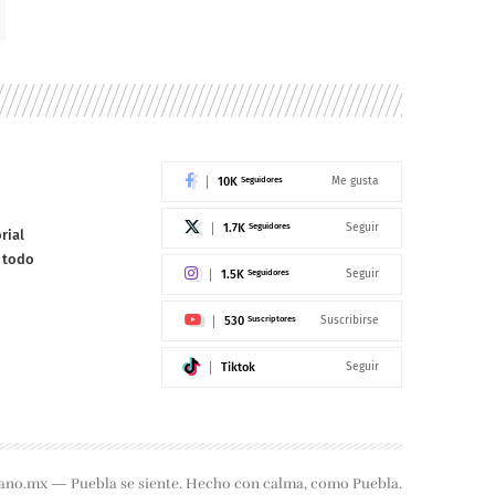
10K
Seguidores
Me gusta
1.7K
Seguidores
Seguir
rial
e todo
1.5K
Seguidores
Seguir
530
Suscriptores
Suscribirse
Tiktok
Seguir
ano.mx — Puebla se siente. Hecho con calma, como Puebla.