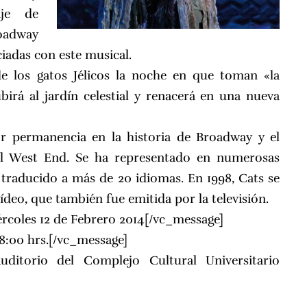
aje de
adway
iadas con este musical.
de los gatos Jélicos la noche en que toman «la
ubirá al jardín celestial y renacerá en una nueva
r permanencia en la historia de Broadway y el
l West End. Se ha representado en numerosas
 traducido a más de 20 idiomas. En 1998, Cats se
deo, que también fue emitida por la televisión.
ércoles 12 de Febrero 2014[/vc_message]
8:00 hrs.[/vc_message]
uditorio del Complejo Cultural Universitario