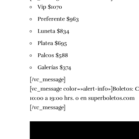
Vip $1070
Preferente $963
Luneta $834
Platea $695
Palcos $588
Galerías $374
[/vc_message]
[vc_message color=»alert-info»]Boletos: C
10:00 a 19:00 hrs. o en
superboletos.com
[/vc_message]