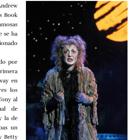
Andrew
s Book
 famosas
e se ha
sionado
ado por
primera
way en
es los
Tony al
nal de
y la de
bas un
y Betty