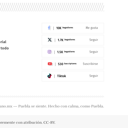
10K
Seguidores
Me gusta
1.7K
Seguidores
Seguir
rial
e todo
1.5K
Seguidores
Seguir
530
Suscriptores
Suscribirse
Tiktok
Seguir
ano.mx — Puebla se siente. Hecho con calma, como Puebla.
ibremente con atribución. CC-BY.