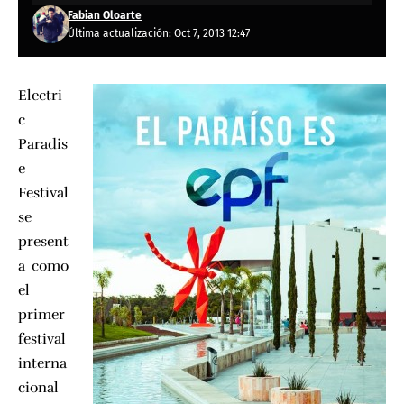
Fabian Oloarte
Última actualización: Oct 7, 2013 12:47
Electri
c
Paradis
e
Festival
se
present
a como
el
primer
festival
interna
cional