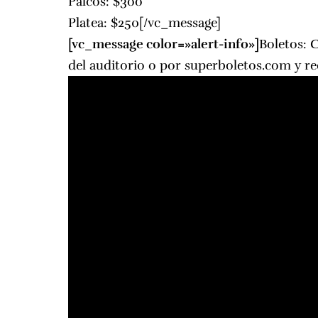
Palcos: $3oo
Platea: $250[/vc_message]
[vc_message color=»alert-info»]
Boletos: 
del auditorio o por
superboletos.com
y re