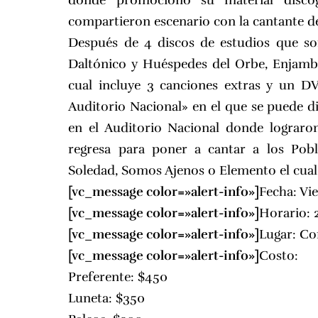
donde promociono su material disco
compartieron escenario con la cantante d
Después de 4 discos de estudios que s
Daltónico y Huéspedes del Orbe, Enjambre
cual incluye 3 canciones extras y un 
Auditorio Nacional» en el que se puede d
en el Auditorio Nacional donde lograro
regresa para poner a cantar a los Pob
Soledad, Somos Ajenos o Elemento el cual 
[vc_message color=»alert-info»]
Fecha: Vi
[vc_message color=»alert-info»]
Horario: 
[vc_message color=»alert-info»]
Lugar:
Co
[vc_message color=»alert-info»]
Costo:
Preferente: $450
Luneta: $350